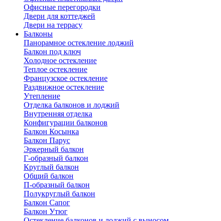
Офисные перегородки
Двери для коттеджей
Двери на террасу
Балконы
Панорамное остекление лоджий
Балкон под ключ
Холодное остекление
Теплое остекление
Французское остекление
Раздвижное остекление
Утепление
Отделка балконов и лоджий
Внутренняя отделка
Конфигурации балконов
Балкон Косынка
Балкон Парус
Эркерный балкон
Г-образный балкон
Круглый балкон
Общий балкон
П-образный балкон
Полукруглый балкон
Балкон Сапог
Балкон Утюг
Остекление балконов и лоджий с выносом