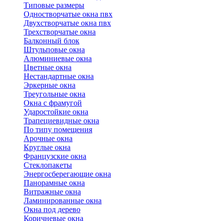
Типовые размеры
Одностворчатые окна пвх
Двухстворчатые окна пвх
Трехстворчатые окна
Балконный блок
Штульповые окна
Алюминиевые окна
Цветные окна
Нестандартные окна
Эркерные окна
Треугольные окна
Окна с фрамугой
Ударостойкие окна
Трапециевидные окна
По типу помещения
Арочные окна
Круглые окна
Французские окна
Стеклопакеты
Энергосберегающие окна
Панорамные окна
Витражные окна
Ламинированные окна
Окна под дерево
Коричневые окна